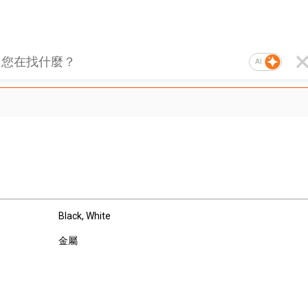
AI
Black, White
金屬