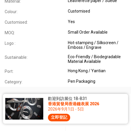
Leatherette paper / Suede
Material:
Customised
Colour:
Yes
Customised:
Small Order Available
MOQ:
Hot-stamping / Silkscreen /
Logo :
Emboss / Engrave
Eco-Friendly / Biodegradable
Sustainable:
Material Available
Hong Kong / Yantian
Port:
Pen Packaging
Category:
歡迎到訪展位 1B-B31
香港貿發局香港鐘表展 2026
2026年9月1日 - 5日
立即登記