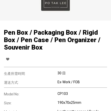
Pen Box / Packaging Box / Rigid
Box / Pen Case / Pen Organizer /
Souvenir Box
30 日
生產所需時間:
Ex-Work / FOB
運送方式:
CP103
Model No:
190x70x25mm
Size: