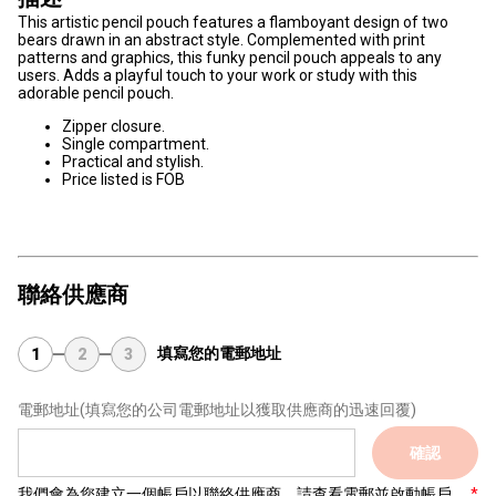
This artistic pencil pouch features a flamboyant design of two
bears drawn in an abstract style. Complemented with print
patterns and graphics, this funky pencil pouch appeals to any
users. Adds a playful touch to your work or study with this
adorable pencil pouch.
Zipper closure.
Single compartment.
Practical and stylish.
Price listed is FOB
聯絡供應商
填寫您的電郵地址
1
2
3
電郵地址
(填寫您的公司電郵地址以獲取供應商的迅速回覆)
確認
我們會為您建立一個帳戶以聯絡供應商，請查看電郵並啟動帳戶。