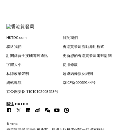
HKTDC.com
關於我們
聯絡我們
香港貿發局流動應用程式
訂閱商貿全接觸電郵通訊
更新您的香港貿發局電郵訂閱
字體大小
使用條款
私隱政策聲明
超連結條款及細則
網站導航
京ICP备09059244号
京公网安备 11010102003523号
關注 HKTDC
© 2026
香港貿易發展局版權所有，對違反版權者保留一切追索權利 。