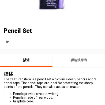
Pencil Set
描述
聯絡供應商
描述
The featured item is a pencil set which includes 5 pencils and 3
pencil tops. The pencil tops are ideal for protecting the sharp
points of the pencils. They can also act as an eraser.
Pencils provide smooth writing.
Pencils made of real wood.
Graphite core.