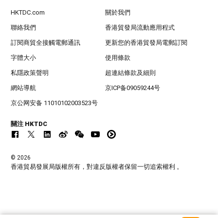
HKTDC.com
關於我們
聯絡我們
香港貿發局流動應用程式
訂閱商貿全接觸電郵通訊
更新您的香港貿發局電郵訂閱
字體大小
使用條款
私隱政策聲明
超連結條款及細則
網站導航
京ICP备09059244号
京公网安备 11010102003523号
關注 HKTDC
© 2026
香港貿易發展局版權所有，對違反版權者保留一切追索權利 。