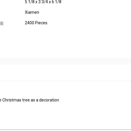
5 1/8 x 3 3/4 x 6 1/8
Xiamen
2400 Pieces
量:
e Christmas tree as a decoration