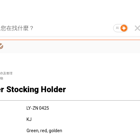
AI
存及整理
物
r Stocking Holder
LY-ZN 0425
KJ
Green, red, golden