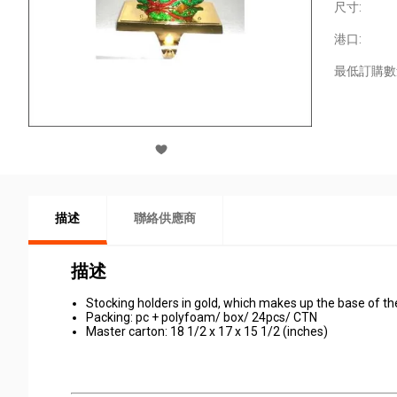
尺寸:
港口:
最低訂購數
描述
聯絡供應商
描述
Stocking holders in gold, which makes up the base of th
Packing: pc + polyfoam/ box/ 24pcs/ CTN
Master carton: 18 1/2 x 17 x 15 1/2 (inches)