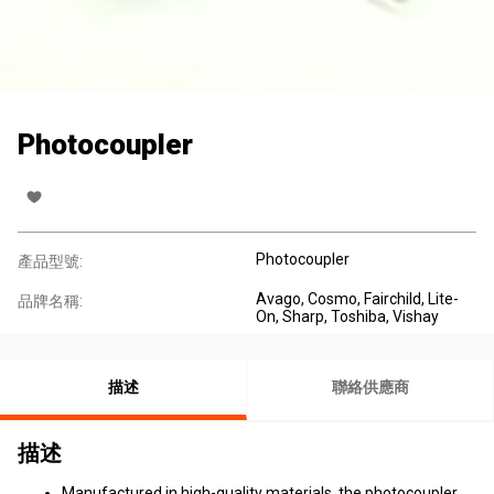
Photocoupler
Photocoupler
產品型號:
Avago, Cosmo, Fairchild, Lite-
品牌名稱:
On, Sharp, Toshiba, Vishay
描述
聯絡供應商
描述
Manufactured in high-quality materials, the photocoupler