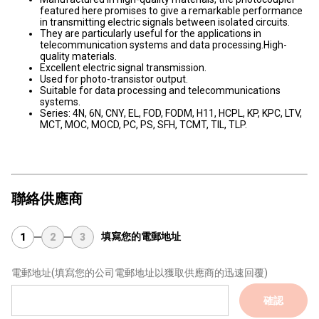
featured here promises to give a remarkable performance
in transmitting electric signals between isolated circuits.
They are particularly useful for the applications in
telecommunication systems and data processing.High-
quality materials.
Excellent electric signal transmission.
Used for photo-transistor output.
Suitable for data processing and telecommunications
systems.
Series: 4N, 6N, CNY, EL, FOD, FODM, H11, HCPL, KP, KPC, LTV,
MCT, MOC, MOCD, PC, PS, SFH, TCMT, TIL, TLP.
聯絡供應商
填寫您的電郵地址
1
2
3
電郵地址
(填寫您的公司電郵地址以獲取供應商的迅速回覆)
確認