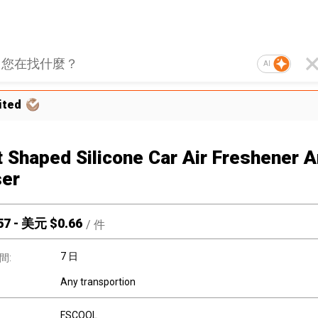
AI
ited
t Shaped Silicone Car Air Freshener 
ser
57
-
美元 $
0.66
/
件
7 日
間:
Any transportion
FSCOOL