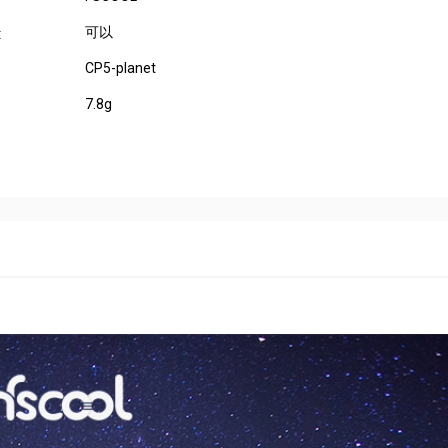
可以
:
CP5-planet
7.8g