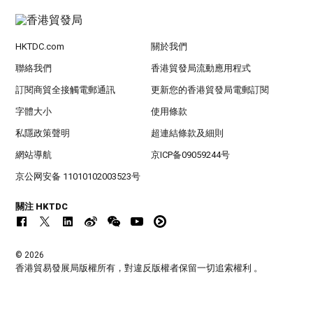
HKTDC.com
關於我們
聯絡我們
香港貿發局流動應用程式
訂閱商貿全接觸電郵通訊
更新您的香港貿發局電郵訂閱
字體大小
使用條款
私隱政策聲明
超連結條款及細則
網站導航
京ICP备09059244号
京公网安备 11010102003523号
關注 HKTDC
© 2026
香港貿易發展局版權所有，對違反版權者保留一切追索權利 。