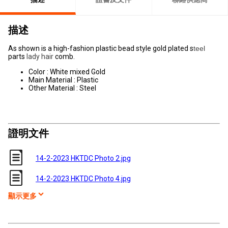
描述
As shown is a high-fashion
plastic bead
style gold plated s
teel
parts
lady hair
comb.
Color : White mixed Gold
Main Material : Plastic
Other Material : Steel
證明文件
14-2-2023 HKTDC Photo 2.jpg
14-2-2023 HKTDC Photo 4.jpg
顯示更多