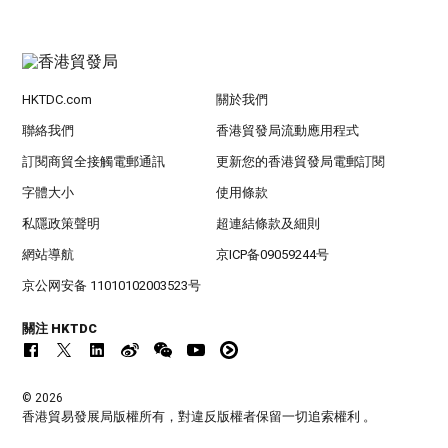
HKTDC.com
關於我們
聯絡我們
香港貿發局流動應用程式
訂閱商貿全接觸電郵通訊
更新您的香港貿發局電郵訂閱
字體大小
使用條款
私隱政策聲明
超連結條款及細則
網站導航
京ICP备09059244号
京公网安备 11010102003523号
關注 HKTDC
© 2026
香港貿易發展局版權所有，對違反版權者保留一切追索權利 。