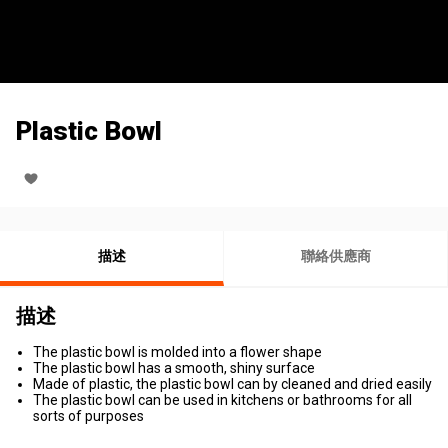
Plastic Bowl
描述
聯絡供應商
描述
The plastic bowl is molded into a flower shape
The plastic bowl has a smooth, shiny surface
Made of plastic, the plastic bowl can by cleaned and dried easily
The plastic bowl can be used in kitchens or bathrooms for all
sorts of purposes