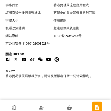
聯絡我們
香港貿發局流動應用程式
訂閱商貿全接觸電郵通訊
更新您的香港貿發局電郵訂閱
字體大小
使用條款
私隱政策聲明
超連結條款及細則
網站導航
京ICP备09059244号
京公网安备 11010102003523号
關注 HKTDC
© 2026
香港貿易發展局版權所有，對違反版權者保留一切追索權利 。
香港貿發局參展商