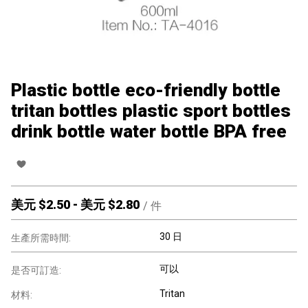
Plastic bottle eco-friendly bottle
tritan bottles plastic sport bottles
drink bottle water bottle BPA free
美元 $
2.50
-
美元 $
2.80
/
件
30 日
生產所需時間:
可以
是否可訂造:
Tritan
材料: