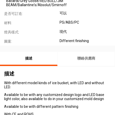
Bacardi/Grey Goose/RED BULL/JIM
BEAM/Ballantine's/Absolut/Smirnoff
可以
是否可訂造:
PS/ABS/PC
材料:
現代
燈具樣式:
Different finishing
圖案:
描述
聯絡供應商
描述
With different model kinds of ice bucket, with LED and without
LED.
Available to be with any customized design logo and LED base
light color, also available to do in your customized mold design
Available to be with different pattern finishing
With CE and ROHS