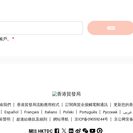
確認
帳戶。
絡我們
香港貿發局流動應用程式
訂閱商貿全接觸電郵通訊
更新您的
Español
Français
Italiano
Polski
Português
Pусский
عربى
策聲明
超連結條款及細則
網站導航
京ICP备09059244号
京公网安备 1
關注 HKTDC