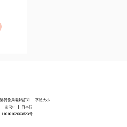
香港貿發局電郵訂閱
字體大小
한국어
日本語
1010102003523号