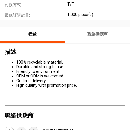
T/T
付款方式:
1,000 piece(s)
最低訂購數量:
描述
聯絡供應商
描述
100% recyclable material.
Durable and strong to use.
Friendly to environment.
OEM or ODM is welcomed.
On time delivery.
High quality with promotion price.
聯絡供應商