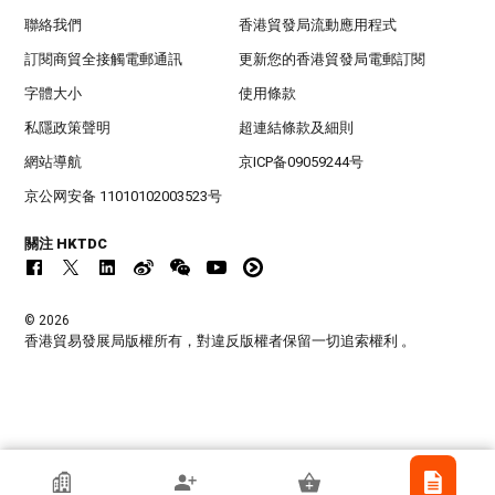
聯絡我們
香港貿發局流動應用程式
訂閱商貿全接觸電郵通訊
更新您的香港貿發局電郵訂閱
字體大小
使用條款
私隱政策聲明
超連結條款及細則
網站導航
京ICP备09059244号
京公网安备 11010102003523号
關注 HKTDC
© 2026
香港貿易發展局版權所有，對違反版權者保留一切追索權利 。
香港貿發局參展商