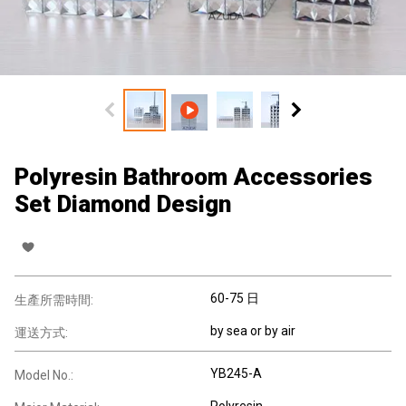
Polyresin Bathroom Accessories
Set Diamond Design
60-75 日
生產所需時間:
by sea or by air
運送方式:
YB245-A
Model No.:
Polyresin