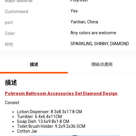
Major Material:
Yes
Customised:
Yantian, China
port:
Any colors are welcome
Color:
SPARKLING, SHINNY, DIAMOND
特性:
描述
聯絡供應商
描述
Polyresin Bathroom Accessories Set Diamond Design
Consist:
Lotion Dispenser: 8.3x8.3x17.8 CM
Tumbler: 6.4x6.4x11CM
Soap Dish: 13.6x9.8x1.8 CM
Toilet Brush Holder: 9.2x9.2x36.5CM
Cotton Jar