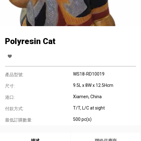
Polyresin Cat
WS18-RD10019
產品型號:
9.5L x 8W x 12.5Hcm
尺寸:
Xiamen, China
港口:
T/T, L/C at sight
付款方式:
500 pc(s)
最低訂購數量:
描述
聯絡供應商