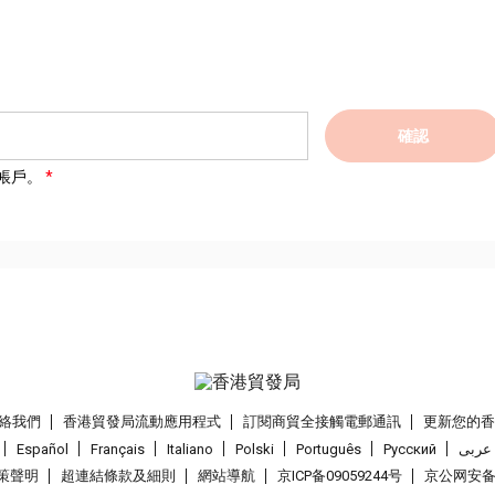
確認
帳戶。
絡我們
香港貿發局流動應用程式
訂閱商貿全接觸電郵通訊
更新您的
Español
Français
Italiano
Polski
Português
Pусский
عربى
策聲明
超連結條款及細則
網站導航
京ICP备09059244号
京公网安备 1