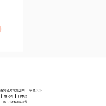
香港貿發局電郵訂閱
字體大小
한국어
日本語
1010102003523号