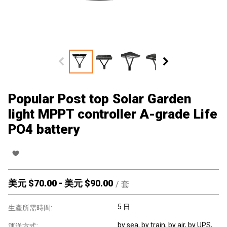
Popular Post top Solar Garden
light MPPT controller A-grade Life
PO4 battery
美元 $
70.00
-
美元 $
90.00
/
套
5 日
生產所需時間:
by sea, by train, by air, by UPS,
運送方式: