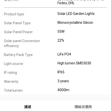
Fedex, DHL
Solar LED Garden Lights
Product type:
Monocrystalline Silicon
Solar Panel Type:
55W
Solar Panel Power:
22%
Solar panel Conversion
efficiency:
LiFe PO4
Battery Pack Type:
High lumen SMD3030
Light source:
IP65
IP rating:
3 years
Warranty:
4000lm
Total lumen:
描述
聯絡供應商