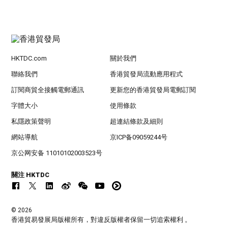
HKTDC.com
關於我們
聯絡我們
香港貿發局流動應用程式
訂閱商貿全接觸電郵通訊
更新您的香港貿發局電郵訂閱
字體大小
使用條款
私隱政策聲明
超連結條款及細則
網站導航
京ICP备09059244号
京公网安备 11010102003523号
關注 HKTDC
© 2026
香港貿易發展局版權所有，對違反版權者保留一切追索權利 。