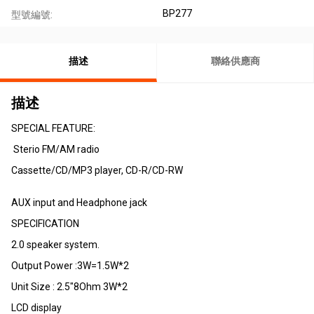
BP277
型號編號:
描述
聯絡供應商
描述
SPECIAL FEATURE:
Sterio FM/AM radio
Cassette/CD/MP3 player, CD-R/CD-RW
AUX input and Headphone jack
SPECIFICATION
2.0 speaker system.
Output Power :3W=1.5W*2
Unit Size : 2.5"8Ohm 3W*2
LCD display