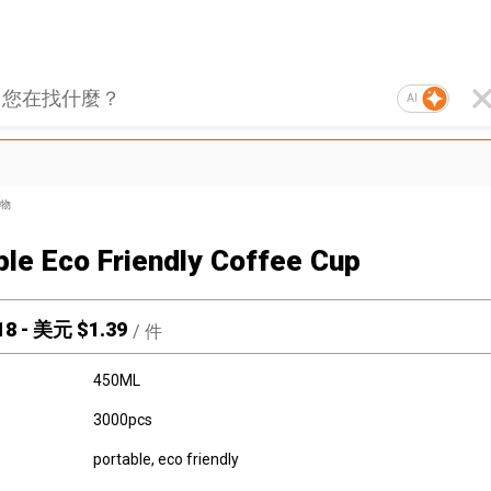
AI
物
ble Eco Friendly Coffee Cup
18
-
美元 $
1.39
/
件
450ML
3000pcs
portable, eco friendly