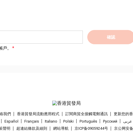
確認
帳戶。
絡我們
香港貿發局流動應用程式
訂閱商貿全接觸電郵通訊
更新您的
Español
Français
Italiano
Polski
Português
Pусский
عربى
策聲明
超連結條款及細則
網站導航
京ICP备09059244号
京公网安备 1