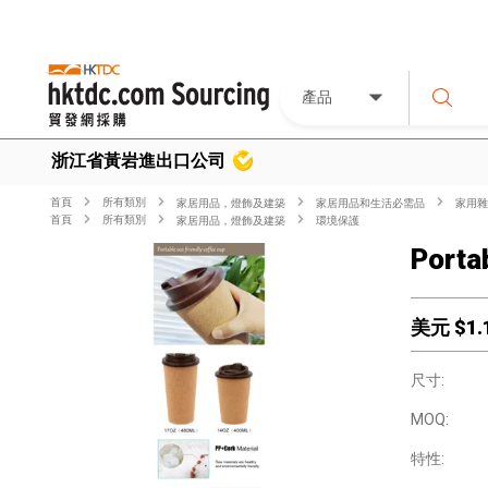
產品
浙江省黃岩進出口公司
首頁
所有類別
家居用品，燈飾及建築
家居用品和生活必需品
家用雜
首頁
所有類別
家居用品，燈飾及建築
環境保護
Porta
美元 $
1.
尺寸:
MOQ:
特性: