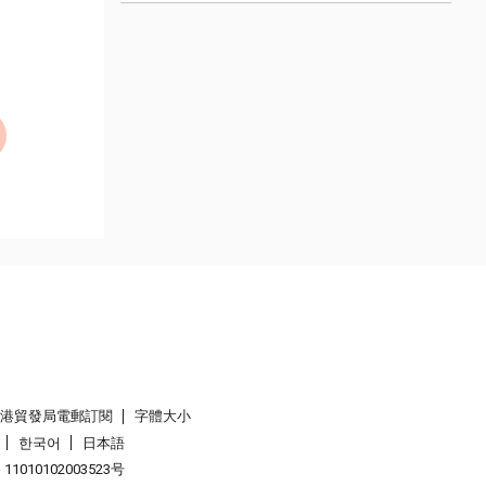
香港貿發局電郵訂閱
字體大小
한국어
日本語
1010102003523号