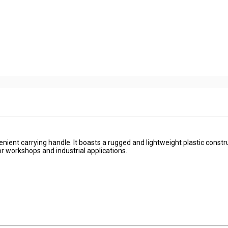
enient carrying handle. It boasts a rugged and lightweight plastic constr
for workshops and industrial applications.