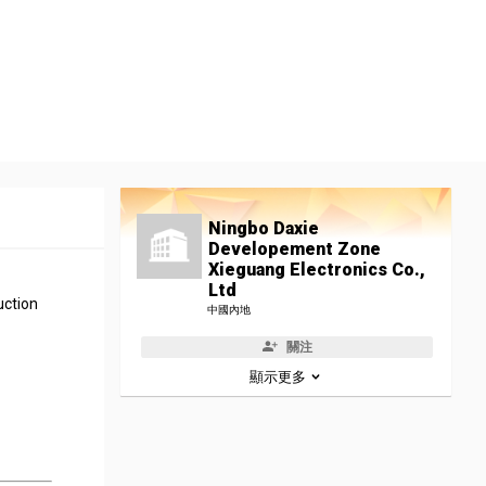
Ningbo Daxie
Developement Zone
Xieguang Electronics Co.,
Ltd
uction
中國內地
關注
顯示更多