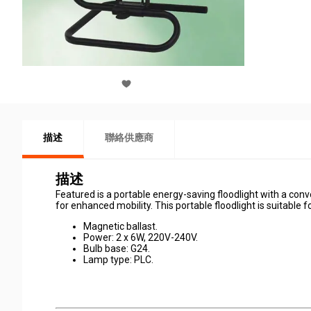
描述
聯絡供應商
描述
Featured is a portable energy-saving floodlight with a conv
for enhanced mobility. This portable floodlight is suitable 
Magnetic ballast.
Power: 2 x 6W, 220V-240V.
Bulb base: G24.
Lamp type: PLC.