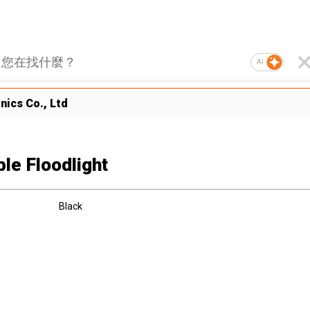
AI
ics Co., Ltd
ble Floodlight
Black