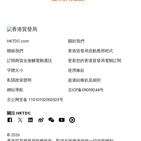
HKTDC.com
關於我們
聯絡我們
香港貿發局流動應用程式
訂閱商貿全接觸電郵通訊
更新您的香港貿發局電郵訂閱
字體大小
使用條款
私隱政策聲明
超連結條款及細則
網站導航
京ICP备09059244号
京公网安备 11010102003523号
關注 HKTDC
© 2026
香港貿易發展局版權所有，對違反版權者保留一切追索權利 。