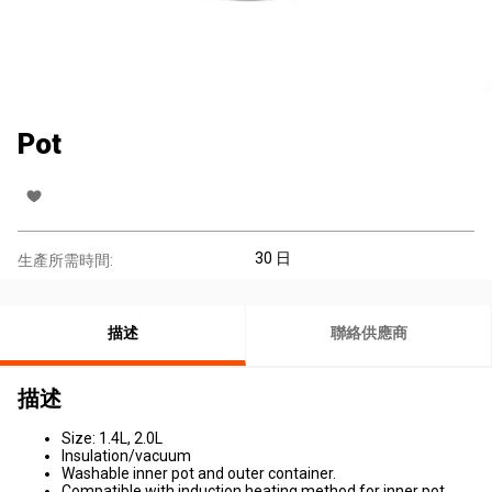
Pot
30 日
生產所需時間:
描述
聯絡供應商
描述
Size: 1.4L, 2.0L
Insulation/vacuum
Washable inner pot and outer container.
Compatible with induction heating method for inner pot