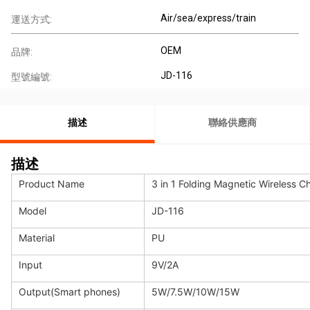
Air/sea/express/train
運送方式:
OEM
品牌:
JD-116
型號編號:
描述
聯絡供應商
描述
Product Name
3 in 1 Folding Magnetic Wireless C
Model
JD-116
Material
PU
Input
9V/2A
Output(Smart phones)
5W/7.5W/10W/15W