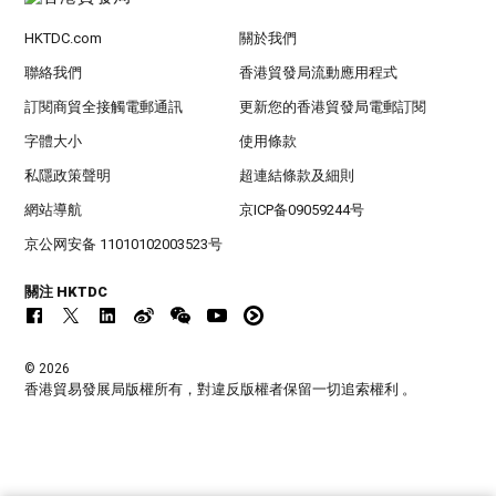
HKTDC.com
關於我們
聯絡我們
香港貿發局流動應用程式
訂閱商貿全接觸電郵通訊
更新您的香港貿發局電郵訂閱
字體大小
使用條款
私隱政策聲明
超連結條款及細則
網站導航
京ICP备09059244号
京公网安备 11010102003523号
關注 HKTDC
© 2026
香港貿易發展局版權所有，對違反版權者保留一切追索權利 。