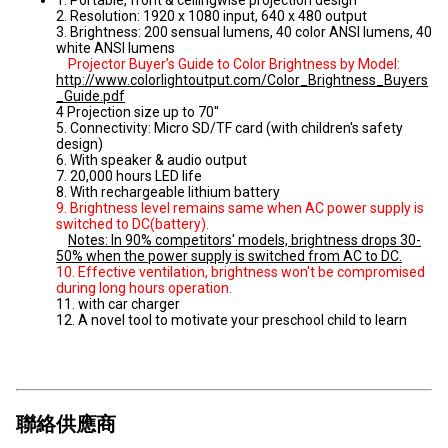
1. Portable, front & ceilingwise projection design
2. Resolution: 1920 x 1080 input, 640 x 480 output
3. Brightness: 200 sensual lumens, 40 color ANSI lumens, 40
white ANSI lumens
Projector Buyer’s Guide to Color Brightness by Model:
http://www.colorlightoutput.com/Color_Brightness_Buyers
_Guide.pdf
4 Projection size up to 70''
5. Connectivity: Micro SD/TF card (with children's safety
design)
6. With speaker & audio output
7. 20,000 hours LED life
8. With rechargeable lithium battery
9. Brightness level remains same when AC power supply is
switched to DC(battery).
Notes: In 90% competitors' models, brightness drops 30-
50% when the power supply is switched from AC to DC.
10. Effective ventilation, brightness won't be compromised
during long hours operation.
11. with car charger
12. A novel tool to motivate your preschool child to learn
聯絡供應商