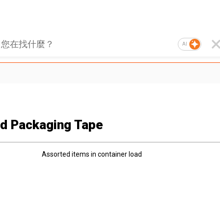
AI
ed Packaging Tape
Assorted items in container load