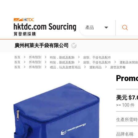
產品
廣州柯萊夫手袋有限公司
首頁
所有類別
時裝，眼鏡及配飾
袋類、手提包及配件
首頁
所有類別
時裝，眼鏡及配飾
袋類、手提包及配件
運動及休閒袋
首頁
所有類別
禮品，玩具及體育用品
運動用品
露營及野餐
Promo
美元 $
7.
>=
100
件
生產所需時
品牌名稱: