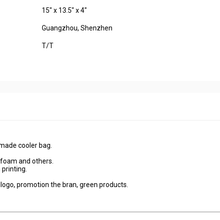
15" x 13.5" x 4"
Guangzhou, Shenzhen
T/T
 made cooler bag.
l foam and others.
 printing.
 logo, promotion the bran, green products.