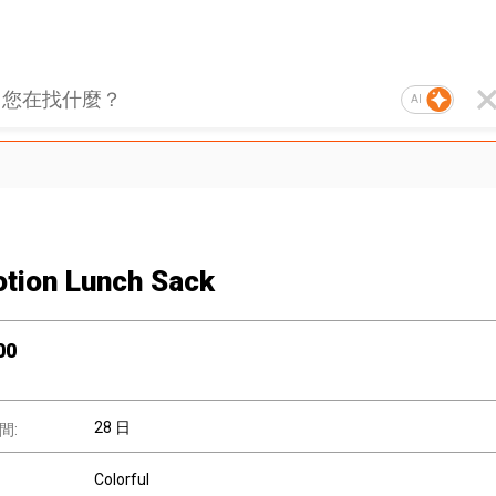
AI
tion Lunch Sack
00
28 日
間:
Colorful