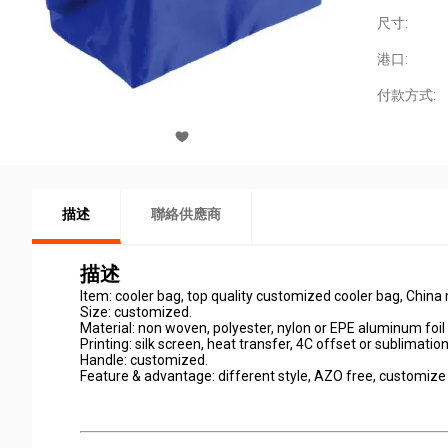
尺寸:
港口:
付款方式:
描述
聯絡供應商
描述
Item: cooler bag, top quality customized cooler bag, China
Size: customized.
Material: non woven, polyester, nylon or EPE aluminum foi
Printing: silk screen, heat transfer, 4C offset or sublimation
Handle: customized.
Feature & advantage: different style, AZO free, customize