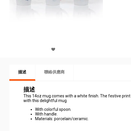
描述
聯絡供應商
描述
This 14oz mug comes with a white finish. The festive print
with this delightful mug.
With colorful spoon.
With handle.
Materials: porcelain/ceramic.