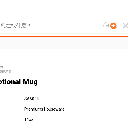
AI
物
酒吧用品
tional Mug
SA5024
Premiums Houseware
14oz