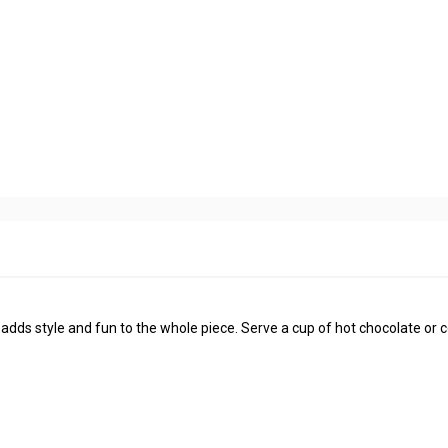
 adds style and fun to the whole piece. Serve a cup of hot chocolate or 