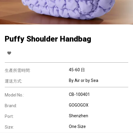
Puffy Shoulder Handbag
45-60 日
生產所需時間:
By Air or by Sea
運送方式:
CB-100401
Model No.:
GOGOGOX
Brand:
Shenzhen
Port:
One Size
Size: