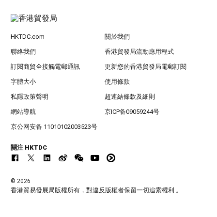
HKTDC.com
關於我們
聯絡我們
香港貿發局流動應用程式
訂閱商貿全接觸電郵通訊
更新您的香港貿發局電郵訂閱
字體大小
使用條款
私隱政策聲明
超連結條款及細則
網站導航
京ICP备09059244号
京公网安备 11010102003523号
關注 HKTDC
© 2026
香港貿易發展局版權所有，對違反版權者保留一切追索權利 。