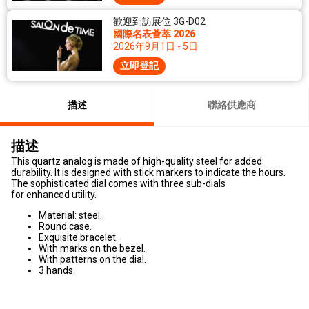
歡迎到訪展位 3G-D02
國際名表薈萃 2026
2026年9月1日 - 5日
立即登記
描述
聯絡供應商
描述
This quartz analog is made of high-quality steel for added
durability. It is designed with stick markers to indicate the hours.
The sophisticated dial comes with three sub-dials
for enhanced utility.
Material: steel.
Round case.
Exquisite bracelet.
With marks on the bezel.
With patterns on the dial.
3 hands.