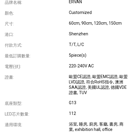
ERVAN
品牌名稱:
Customized
顏色:
60cm, 90cm, 120cm, 150cm
尺寸:
Shenzhen
港口:
T/T, L/C
付款方式:
5piece(s)
最低訂購數量:
220-240V AC
電壓(伏):
歐盟CE認證
, 歐盟EMC認證
, 歐盟
證書:
LVD認證
, 符合RoHS指令
, 澳洲
SAA認證
, 美國UL認證
, 德國VDE
證書
, TUV
G13
底座類型:
112
LED芯片數量:
浴室
, 睡房
, 廚房
, 客廳
, 書房
, 商
適用環境:
業
, exhibition hall, office