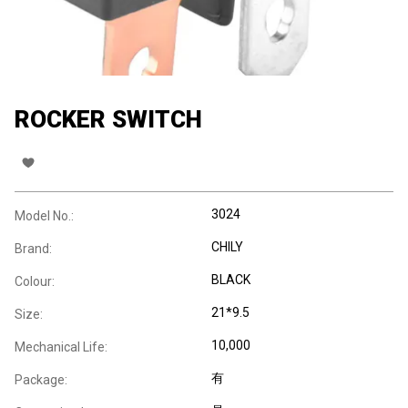
ROCKER SWITCH
3024
Model No.:
CHILY
Brand:
BLACK
Colour:
21*9.5
Size:
10,000
Mechanical Life:
有
Package: