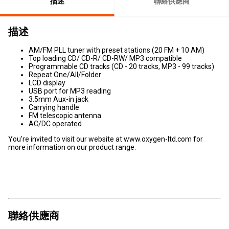
描述
聯絡供應商
描述
AM/FM PLL tuner with preset stations (20 FM + 10 AM)
Top loading CD/ CD-R/ CD-RW/ MP3 compatible
Programmable CD tracks (CD - 20 tracks, MP3 - 99 tracks)
Repeat One/All/Folder
LCD display
USB port for MP3 reading
3.5mm Aux-in jack
Carrying handle
FM telescopic antenna
AC/DC operated
You're invited to visit our website at www.oxygen-ltd.com for
more information on our product range.
聯絡供應商