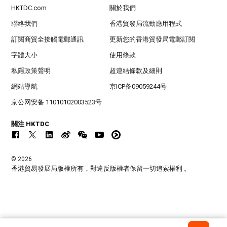
HKTDC.com
關於我們
聯絡我們
香港貿發局流動應用程式
訂閱商貿全接觸電郵通訊
更新您的香港貿發局電郵訂閱
字體大小
使用條款
私隱政策聲明
超連結條款及細則
網站導航
京ICP备09059244号
京公网安备 11010102003523号
關注 HKTDC
© 2026
香港貿易發展局版權所有，對違反版權者保留一切追索權利 。