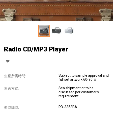
Radio CD/MP3 Player
Subject to sample approval and
生產所需時間:
full set artwork 60-90 日
Sea shipment or to be
運送方式:
discussed per customer's
requirement
RD-3353BA
型號編號: