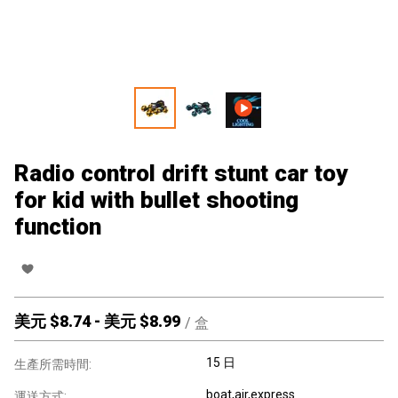
Radio control drift stunt car toy
for kid with bullet shooting
function
美元 $
8.74
-
美元 $
8.99
/
盒
15 日
生產所需時間:
boat,air,express
運送方式: