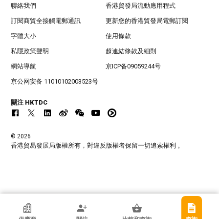
聯絡我們
香港貿發局流動應用程式
訂閱商貿全接觸電郵通訊
更新您的香港貿發局電郵訂閱
字體大小
使用條款
私隱政策聲明
超連結條款及細則
網站導航
京ICP备09059244号
京公网安备 11010102003523号
關注 HKTDC
© 2026
香港貿易發展局版權所有，對違反版權者保留一切追索權利 。
香港貿發局參展商