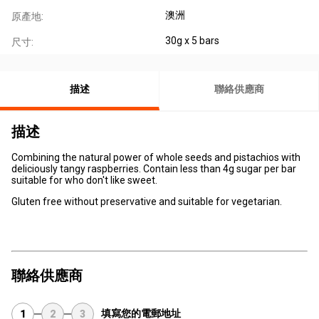
澳洲
原產地:
30g x 5 bars
尺寸:
描述
聯絡供應商
描述
Combining the natural power of whole seeds and pistachios with
deliciously tangy raspberries. Contain less than 4g sugar per bar
suitable for who don't like sweet.
Gluten free without preservative and suitable for vegetarian.
聯絡供應商
填寫您的電郵地址
1
2
3