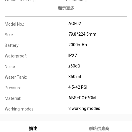
顯示更多
AOF02
Model No.:
79.8*224.5mm
Size:
2000mAh
Battery:
IPX7
Waterproof:
≤60dB
Noise:
350 ml
Water Tank:
4.5-42 PSI
Pressure:
ABS+PC+POM
Material:
3 working modes
Working modes:
描述
聯絡供應商