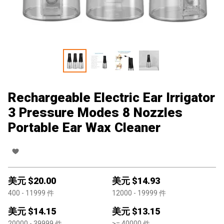
Rechargeable Electric Ear Irrigator
3 Pressure Modes 8 Nozzles
Portable Ear Wax Cleaner
美元 $
20.00
美元 $
14.93
400
- 11999
件
12000
- 19999
件
美元 $
14.15
美元 $
13.15
20000
- 39999
件
>=
40000
件