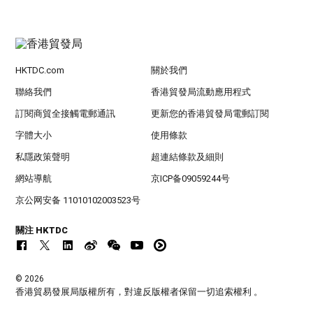
HKTDC.com
關於我們
聯絡我們
香港貿發局流動應用程式
訂閱商貿全接觸電郵通訊
更新您的香港貿發局電郵訂閱
字體大小
使用條款
私隱政策聲明
超連結條款及細則
網站導航
京ICP备09059244号
京公网安备 11010102003523号
關注 HKTDC
© 2026
香港貿易發展局版權所有，對違反版權者保留一切追索權利 。