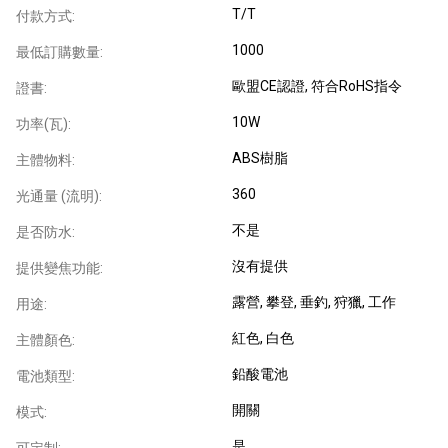
T/T
付款方式:
1000
最低訂購數量:
歐盟CE認證
, 符合RoHS指令
證書:
10W
功率(瓦):
ABS樹脂
主體物料:
360
光通量 (流明):
不是
是否防水:
沒有提供
提供變焦功能:
露營
, 攀登
, 垂釣
, 狩獵
, 工作
用途:
紅色
, 白色
主體顏色:
鉛酸電池
電池類型:
開關
模式:
是