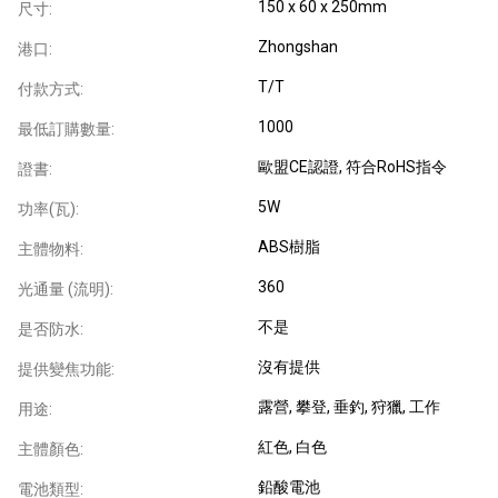
150 x 60 x 250mm
尺寸:
Zhongshan
港口:
T/T
付款方式:
1000
最低訂購數量:
歐盟CE認證
, 符合RoHS指令
證書:
5W
功率(瓦):
ABS樹脂
主體物料:
360
光通量 (流明):
不是
是否防水:
沒有提供
提供變焦功能:
露營
, 攀登
, 垂釣
, 狩獵
, 工作
用途:
紅色
, 白色
主體顏色:
鉛酸電池
電池類型: