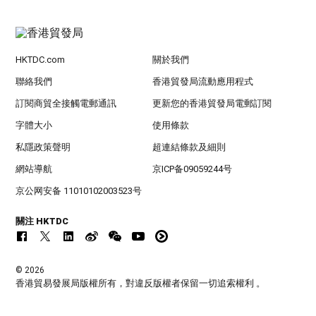
HKTDC.com
關於我們
聯絡我們
香港貿發局流動應用程式
訂閱商貿全接觸電郵通訊
更新您的香港貿發局電郵訂閱
字體大小
使用條款
私隱政策聲明
超連結條款及細則
網站導航
京ICP备09059244号
京公网安备 11010102003523号
關注 HKTDC
© 2026
香港貿易發展局版權所有，對違反版權者保留一切追索權利 。