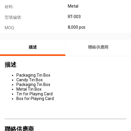
Metal
材料:
RT-003
型號編號:
8,000 pcs
MOQ:
描述
聯絡供應商
描述
Packaging Tin Box
Candy Tin Box
Packaging Tin Box
Metal Tin Box
Tin for Playing Card
Box for Playing Card
聯絡供應商