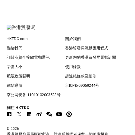
HKTDC.com
關於我們
聯絡我們
香港貿發局流動應用程式
訂閱商貿全接觸電郵通訊
更新您的香港貿發局電郵訂閱
字體大小
使用條款
私隱政策聲明
超連結條款及細則
網站導航
京ICP备09059244号
京公网安备 11010102003523号
關注 HKTDC
© 2026
香港貿易發展局版權所有，對違反版權者保留一切追索權利 。