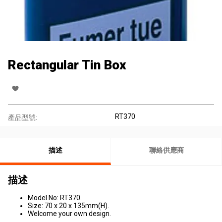
Rectangular Tin Box
RT370
產品型號:
描述
聯絡供應商
描述
Model No: RT370.
Size: 70 x 20 x 135mm(H).
Welcome your own design.