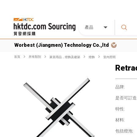
產品
Worbest (Jiangmen) Technology Co.,ltd
首頁
所有類別
家居用品，燈飾及建築
燈飾
室內照明
Retra
品牌:
是否可訂造
特性:
材料:
包括燈泡: