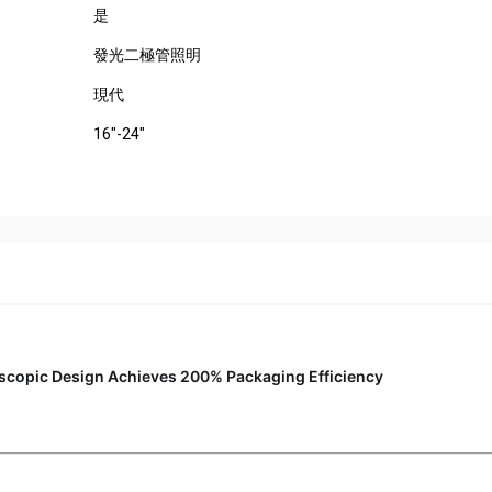
是
發光二極管照明
現代
16"-24"
lescopic Design Achieves 200% Packaging Efficiency