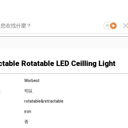
AI
ctable Rotatable LED Ceilling Light
Worbest
可以
:
rotatable&retractable
iron
否