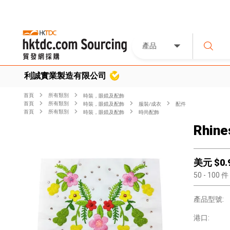
產品
利誠實業製造有限公司
首頁
所有類別
時裝，眼鏡及配飾
首頁
所有類別
時裝，眼鏡及配飾
服裝/成衣
配件
首頁
所有類別
時裝，眼鏡及配飾
時尚配飾
Rhine
美元 $
0.
50
- 100
件
產品型號:
港口: