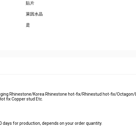
貼片
萊因水晶
是
erging Rhinestone/Korea Rhinestone hot-fix/Rhinestud hot-fix/Octagon
t fix Copper stud Etc.
0 days for production, depends on your order quantity.
D