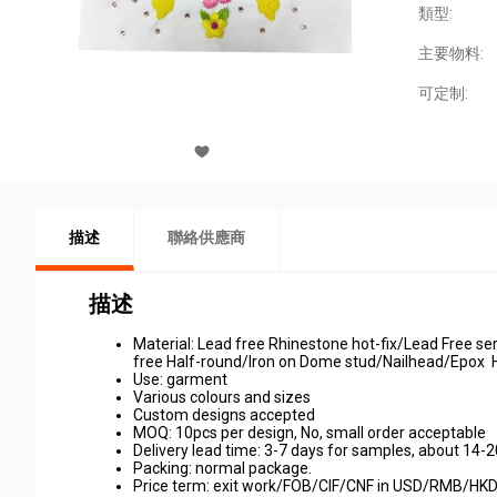
類型:
主要物料:
可定制:
描述
聯絡供應商
描述
Material: Lead free Rhinestone hot-fix/Lead Free s
free Half-round/Iron on Dome stud/Nailhead/Epox Ho
Use: garment
Various colours and sizes
Custom designs accepted
MOQ: 10pcs per design, No, small order acceptable
Delivery lead time: 3-7 days for samples, about 14-2
Packing: normal package.
Price term: exit work/FOB/CIF/CNF in USD/RMB/HK