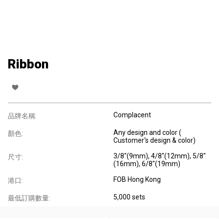
Ribbon
Complacent
品牌名稱:
Any design and color (
顏色:
Customer's design & color)
3/8"(9mm), 4/8"(12mm), 5/8"
尺寸:
(16mm), 6/8"(19mm)
FOB Hong Kong
港口:
5,000 sets
最低訂購數量: