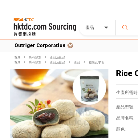
產品
Outriger Corporation
首頁
所有類別
食品及飲品
首頁
所有類別
食品及飲品
食品
糖果及零食
Rice 
生產所需時
產品型號:
品牌名稱:
顏色: