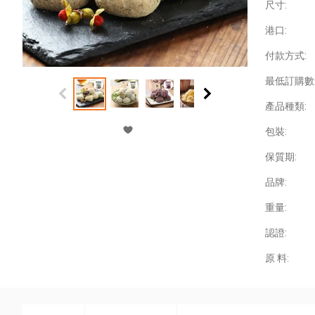
尺寸:
港口:
付款方式:
最低訂購數
產品種類:
包裝:
保質期:
品牌:
重量:
認證:
原 料: