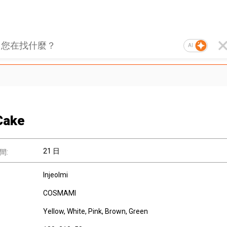
AI
Cake
21 日
間:
Injeolmi
COSMAMI
Yellow, White, Pink, Brown, Green