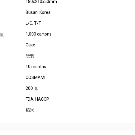
180x210x50mm
Busan, Korea
L/C, T/T
1,000 cartons
量:
Cake
袋裝
10 months
COSMAMI
200 克
FDA
, HACCP
稻米