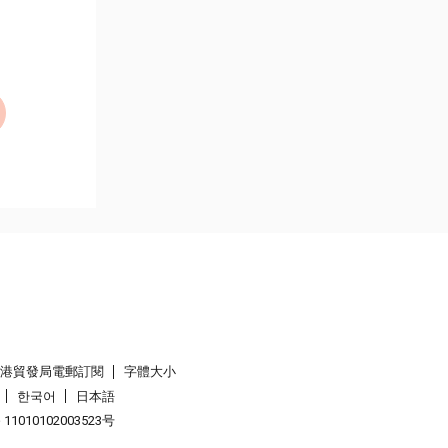
香港貿發局電郵訂閱
字體大小
한국어
日本語
1010102003523号