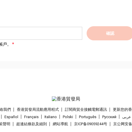
確認
帳戶。
絡我們
香港貿發局流動應用程式
訂閱商貿全接觸電郵通訊
更新您的
Español
Français
Italiano
Polski
Português
Pусский
عربى
策聲明
超連結條款及細則
網站導航
京ICP备09059244号
京公网安备 1