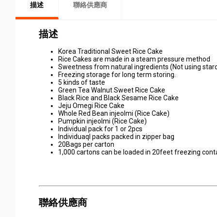
描述
聯絡供應商
描述
Korea Traditional Sweet Rice Cake
Rice Cakes are made in a steam pressure method
Sweetness from natural ingredients (Not using star
Freezing storage for long term storing.
5 kinds of taste
Green Tea Walnut Sweet Rice Cake
Black Rice and Black Sesame Rice Cake
Jeju Omegi Rice Cake
Whole Red Bean injeolmi (Rice Cake)
Pumpkin injeolmi (Rice Cake)
Individual pack for 1 or 2pcs
Individuaql packs packed in zipper bag
20Bags per carton
1,000 cartons can be loaded in 20feet freezing cont
聯絡供應商