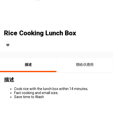
Rice Cooking Lunch Box
描述
聯絡供應商
描述
Cook rice with the lunch box within 14 minutes;
Fast cooking and small size;
Save time to Wash