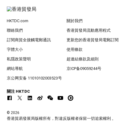
HKTDC.com
關於我們
聯絡我們
香港貿發局流動應用程式
訂閱商貿全接觸電郵通訊
更新您的香港貿發局電郵訂閱
字體大小
使用條款
私隱政策聲明
超連結條款及細則
網站導航
京ICP备09059244号
京公网安备 11010102003523号
關注 HKTDC
© 2026
香港貿易發展局版權所有，對違反版權者保留一切追索權利 。