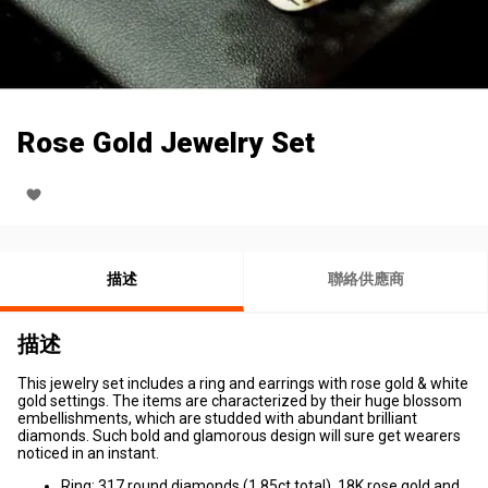
Rose Gold Jewelry Set
描述
聯絡供應商
描述
This jewelry set includes a ring and earrings with rose gold & white
gold settings. The items are characterized by their huge blossom
embellishments, which are studded with abundant brilliant
diamonds. Such bold and glamorous design will sure get wearers
noticed in an instant.
Ring: 317 round diamonds (1.85ct total), 18K rose gold and