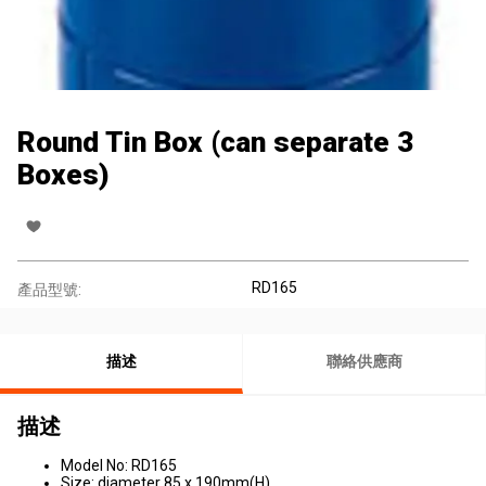
Round Tin Box (can separate 3
Boxes)
RD165
產品型號:
描述
聯絡供應商
描述
Model No: RD165
Size: diameter 85 x 190mm(H)