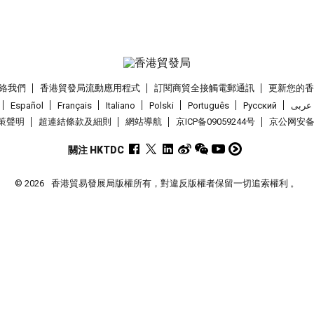
絡我們
香港貿發局流動應用程式
訂閱商貿全接觸電郵通訊
更新您的
Español
Français
Italiano
Polski
Português
Pусский
عربى
策聲明
超連結條款及細則
網站導航
京ICP备09059244号
京公网安备 1
關注 HKTDC
© 2026
香港貿易發展局版權所有，對違反版權者保留一切追索權利 。