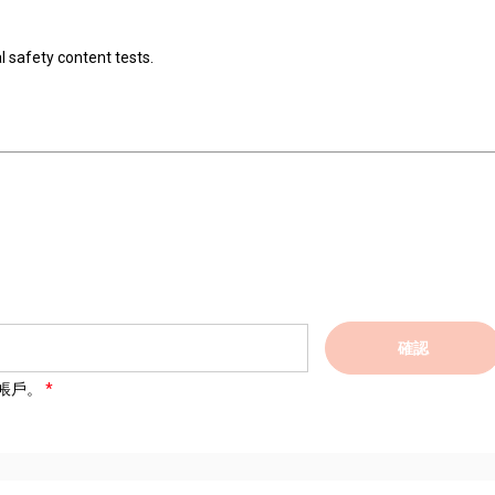
safety content tests.
確認
帳戶。