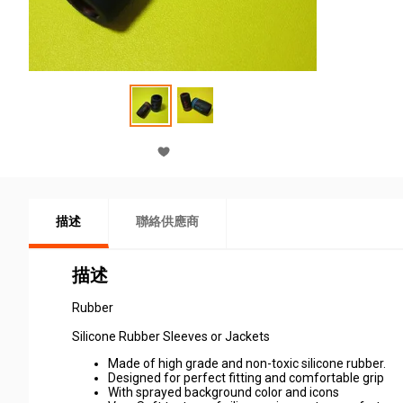
描述
聯絡供應商
描述
Rubber
Silicone Rubber Sleeves or Jackets
Made of high grade and non-toxic silicone rubber.
Designed for perfect fitting and comfortable grip
With sprayed background color and icons