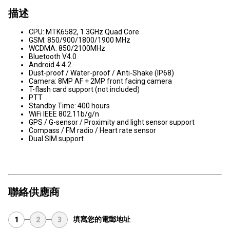
描述
CPU: MTK6582, 1.3GHz Quad Core
GSM: 850/900/1800/1900 MHz
WCDMA: 850/2100MHz
Bluetooth V4.0
Android 4.4.2
Dust-proof / Water-proof / Anti-Shake (IP68)
Camera: 8MP AF + 2MP front facing camera
T-flash card support (not included)
PTT
Standby Time: 400 hours
WiFi IEEE 802.11b/g/n
GPS / G-sensor / Proximity and light sensor support
Compass / FM radio / Heart rate sensor
Dual SIM support
聯絡供應商
填寫您的電郵地址
1
2
3