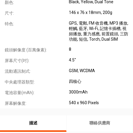
Black, Yellow, Dual Tone
顏色:
146 x 76 x 18mm, 200g
尺寸:
GPS
, 電郵
, FM 收音機
, MP3 播放
,
特色:
輕觸
, 藍牙
, Wi-Fi
, 記憶卡插槽
, 視
頻播放
, 重力感應
, 前置鏡頭
, 三防
功能
, 短信
, Torch, Dual SIM
8
鏡頭解像度 (百萬像素):
4.5"
屏幕尺寸(吋):
GSM
, WCDMA
流動通訊制式:
四核心
中央處理器類型:
3000mAh
電池容量(mAh):
540 x 960 Pixels
屏幕解像度:
描述
聯絡供應商