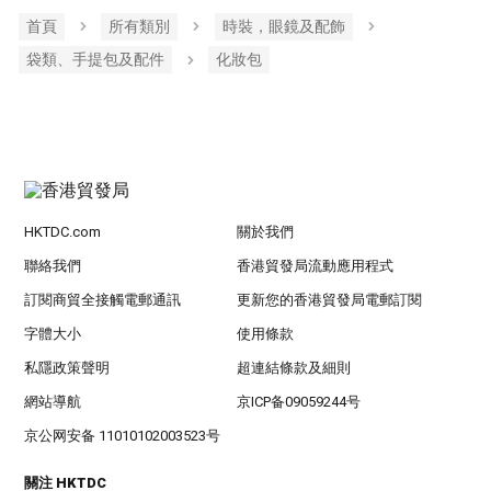
首頁
所有類別
時裝，眼鏡及配飾
袋類、手提包及配件
化妝包
HKTDC.com
關於我們
聯絡我們
香港貿發局流動應用程式
訂閱商貿全接觸電郵通訊
更新您的香港貿發局電郵訂閱
字體大小
使用條款
私隱政策聲明
超連結條款及細則
網站導航
京ICP备09059244号
京公网安备 11010102003523号
關注 HKTDC