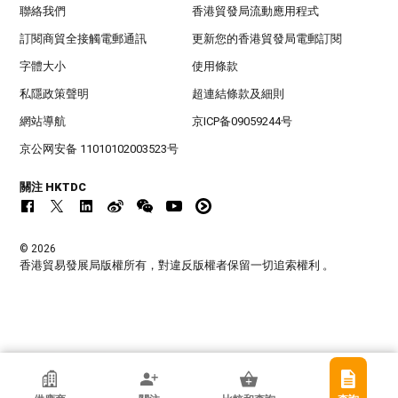
聯絡我們
香港貿發局流動應用程式
訂閱商貿全接觸電郵通訊
更新您的香港貿發局電郵訂閱
字體大小
使用條款
私隱政策聲明
超連結條款及細則
網站導航
京ICP备09059244号
京公网安备 11010102003523号
關注 HKTDC
© 2026
香港貿易發展局版權所有，對違反版權者保留一切追索權利 。
香港貿發局參展商